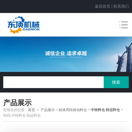
返回首页
|
联系我们
产品展示
您现在的位置：
首页
>
产品展示
>
粉体周转移动料仓
>
中转料仓 转运料仓
>
500L中转料仓 转运料仓