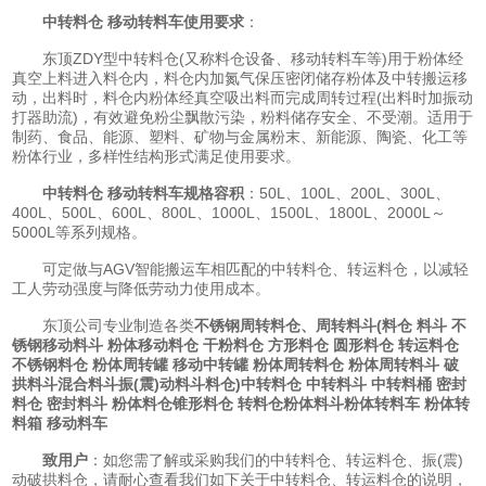
中转料仓 移动转料车使用要求
：
东顶ZDY型中转料仓(又称料仓设备、移动转料车等)用于粉体经
真空上料进入料仓内，料仓内加氮气保压密闭储存粉体及中转搬运移
动，出料时，料仓内粉体经真空吸出料而完成周转过程(出料时加振动
打器助流)，有效避免粉尘飘散污染，粉料储存安全、不受潮。适用于
制药、食品、能源、塑料、矿物与金属粉末、新能源、陶瓷、化工等
粉体行业，多样性结构形式满足使用要求。
中转料仓 移动转料车规格容积
：50L、100L、200L、300L、
400L、500L、600L、800L、1000L、1500L、1800L、2000L～
5000L等系列规格。
可定做与AGV智能搬运车相匹配的中转料仓、转运料仓，以减轻
工人劳动强度与降低劳动力使用成本。
东顶公司专业制造各类
不锈钢周转料仓、周转料斗(料仓 料斗 不
锈钢移动料斗 粉体移动料仓 干粉料仓 方形料仓 圆形料仓 转运料仓
不锈钢料仓 粉体周转罐 移动中转罐 粉体周转料仓 粉体周转料斗 破
拱料斗
混合料斗
振(震)动料斗料仓
)
中转料仓 中转料斗 中转料桶 密封
料仓 密封料斗 粉体料仓
锥形料仓 转料仓
粉体料斗
粉体转料车 粉体转
料箱 移动料车
致用户
：如您需了解或采购我们的中转料仓、转运料仓、振(震)
动破拱料仓，请耐心查看我们如下关于中转料仓、转运料仓的说明，