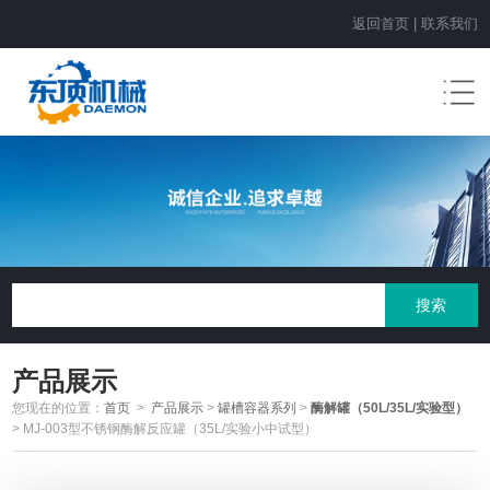
返回首页
|
联系我们
产品展示
您现在的位置：
首页
>
产品展示
>
罐槽容器系列
>
酶解罐（50L/35L/实验型）
> MJ-003型不锈钢酶解反应罐（35L/实验小中试型）