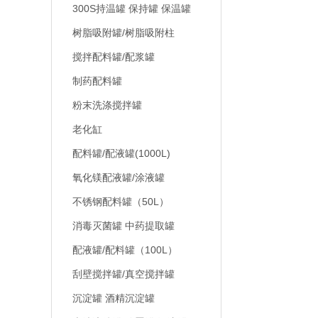
300S持温罐 保持罐 保温罐
树脂吸附罐/树脂吸附柱
搅拌配料罐/配浆罐
制药配料罐
粉末洗涤搅拌罐
老化缸
配料罐/配液罐(1000L)
氧化镁配液罐/涂液罐
不锈钢配料罐（50L）
消毒灭菌罐 中药提取罐
配液罐/配料罐（100L）
刮壁搅拌罐/真空搅拌罐
沉淀罐 酒精沉淀罐