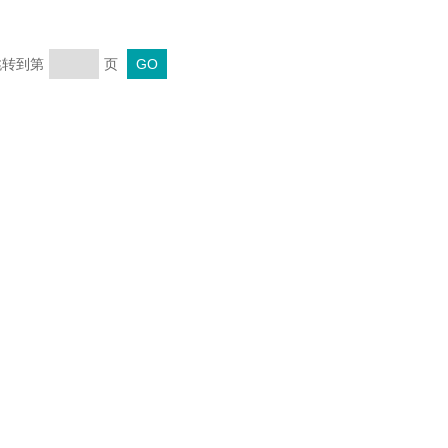
 跳转到第
页