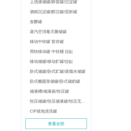
上清液储罐/静置罐/沉淀罐
酒精沉淀罐/醇沉罐/层析罐
发酵罐
蒸汽空消毒灭菌储罐
移动中转罐 暂存罐
周转移动罐 中转桶 拉缸
移动储罐/移动贮罐/拉缸
卧式储罐/卧式贮罐/蒸馏水储罐
卧式椭圆形储罐/卧式储奶罐
储液槽/储液箱/恒压罐
恒压储罐/恒压储液罐/恒压无菌贮罐
CIP就地清洗罐
查看全部