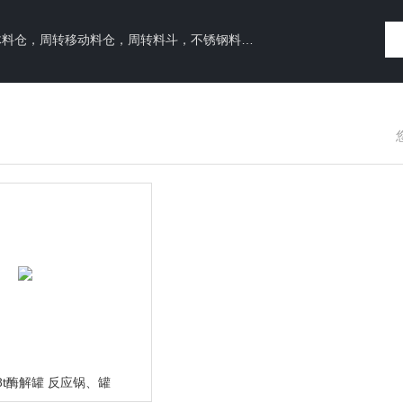
料仓，周转料斗，不锈钢料仓，立式真空干燥机，树脂吸附罐
28t酶解罐 反应锅、罐