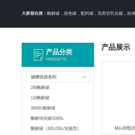
大家都在搜：
酶解罐，脱色罐，配料罐，高剪切乳化罐，粉体料仓，周转移动
产品展示
产品分类
PRODUCTS
罐槽容器系列
28t酶解罐
12t酶解罐
3000L酶解罐
酶解转化罐1000L
MJ-28型
酶解罐（50L/35L/实验型）