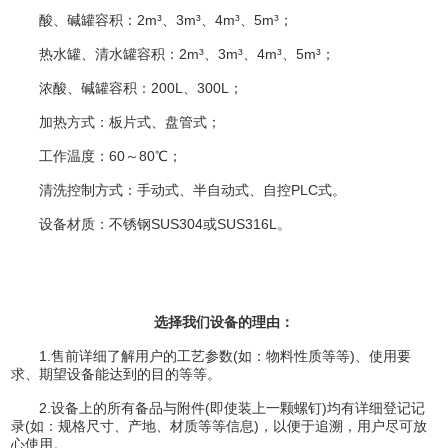
酸、碱罐容积：2m³、3m³、4m³、5m³；
热水罐、清水罐容积：2m³、3m³、4m³、5m³；
浓酸、碱罐容积：200L、300L；
加热方式：板片式、盘管式；
工作温度：60～80℃；
清洗控制方式：手动式、半自动式、自控PLC式。
设备材质：不锈钢SUS304或SUS316L。
选择我们设备的理由：
1.售前详细了解用户的工艺参数(如：物料性质等等)、使用要
求、期望设备能达到的目的等等。
2.设备上的所有备品与附件(即使装上一颗螺钉)均有详细登记记
录(如：规格尺寸、产地、材质等等信息)，以便于追溯，用户尽可放
心使用。