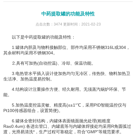
中药提取罐的功能及特性
点击次数：3474 更新时间：2021-02-23
以下是中药提取罐的功能及特性：
1.罐体内胆及与物料接触部位、部件均采用不锈钢316L或304，
其余材料均采用不锈钢304。
⒉具有可加热(自动控温)、冷却、保温功能。
3.电热管水平插入设计使加热均匀无冷区，传热快、物料加热卫
生洁净、加热温度易控制。
4.结构设计注重操作方便、经久耐用。无须蒸汽锅炉环保、节
能。
5.加热温度控温灵敏、精度高(≤±1°℃，采用PID智能温控仪与
Pt100传感器组合，设置简便)。
6.罐体全密封结构，内罐体表面镜面抛光处理(粗糙度
Ra≤0.4um):各进出管口、内罐底等与内罐体焊接处均采用R角圆弧过
渡，光滑易清洗*，生产过程可靠稳定，符合“GMP”等规范要求。