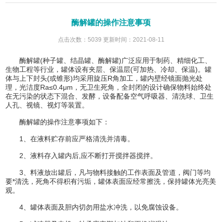
酶解罐的操作注意事项
点击次数：5039 更新时间：2021-08-11
酶解罐(种子罐、结晶罐、酶解罐)广泛应用于制药、精细化工、
生物工程等行业，罐体设有夹层、保温层(可加热、冷却、保温)。罐
体与上下封头(或锥形)均采用旋压R角加工，罐内壁经镜面抛光处
理，光洁度Ra≤0.4μm，无卫生死角，全封闭的设计确保物料始终处
在无污染的状态下混合、发酵，设备配备空气呼吸器、清洗球、卫生
人孔、视镜、视灯等装置。
酶解罐的操作注意事项如下：
1、在液料贮存前应严格清洗并清毒。
2、液料存入罐内后,应不断打开搅拌器搅拌。
3、料液放出罐后，凡与物料接触的工作表面及管道，阀门等均
要*清洗，死角不得积有污垢，罐体表面应经常擦洗，保持罐体光亮美
观。
4、罐体表面及胆内切勿用盐水冲洗，以免腐蚀设备。