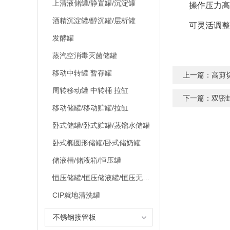
上清液储罐/静置罐/沉淀罐
操作压力高，
酒精沉淀罐/醇沉罐/层析罐
可灵活调整过
发酵罐
蒸汽空消毒灭菌储罐
移动中转罐 暂存罐
上一篇：
高剪
周转移动罐 中转桶 拉缸
下一篇：
双密
移动储罐/移动贮罐/拉缸
卧式储罐/卧式贮罐/蒸馏水储罐
卧式椭圆形储罐/卧式储奶罐
储液槽/储液箱/恒压罐
恒压储罐/恒压储液罐/恒压无菌贮罐
CIP就地清洗罐
不锈钢接管板