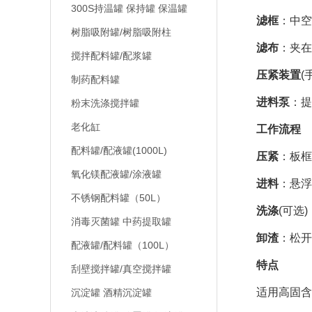
300S持温罐 保持罐 保温罐
滤框
：中空
树脂吸附罐/树脂吸附柱
滤布
：夹在
搅拌配料罐/配浆罐
压紧装置
(
制药配料罐
进料泵
：提
粉末洗涤搅拌罐
老化缸
工作流程
配料罐/配液罐(1000L)
压紧
：板框
氧化镁配液罐/涂液罐
进料
：悬浮
不锈钢配料罐（50L）
洗涤
(可选
消毒灭菌罐 中药提取罐
卸渣
：松开
配液罐/配料罐（100L）
特点
刮壁搅拌罐/真空搅拌罐
适用高固含量
沉淀罐 酒精沉淀罐