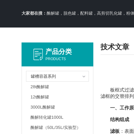
大家都在搜：
酶解罐，脱色罐，配料罐，高剪切乳化罐，粉体料仓，周转移动
技术文章
产品分类
PRODUCTS
罐槽容器系列
28t酶解罐
板框式过滤机
滤框的交替排列
12t酶解罐
3000L酶解罐
一、工作原
酶解转化罐1000L
结构组成
酶解罐（50L/35L/实验型）
滤板
：表面